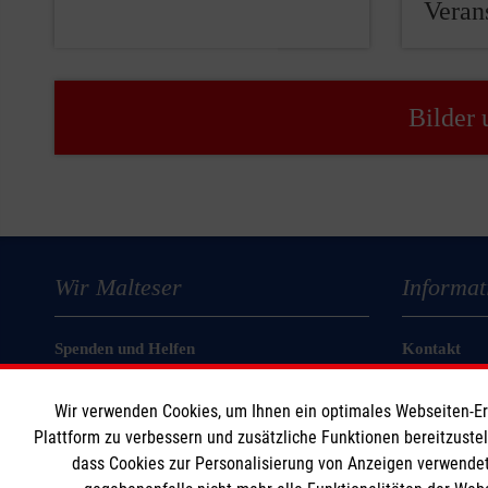
Veran
Bilder 
Wir Malteser
Informat
Spenden und Helfen
Kontakt
Angebote und Leistungen
Impressum
Wir verwenden Cookies, um Ihnen ein optimales Webseiten-Erle
Unsere Kurse
Datenschut
Plattform zu verbessern und zusätzliche Funktionen bereitzuste
Mitarbeiten
dass Cookies zur Personalisierung von Anzeigen verwendet
Wir Malteser