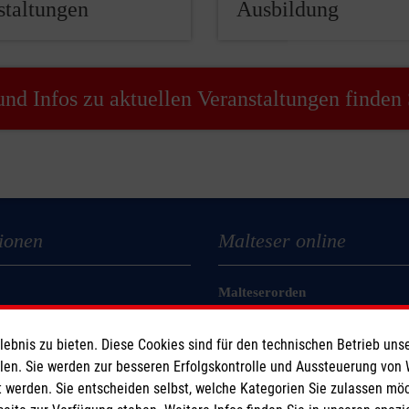
staltungen
Ausbildung
und Infos zu aktuellen Veranstaltungen finden 
ionen
Malteser online
Malteserorden
Malteser Jugend
bnis zu bieten. Diese Cookies sind für den technischen Betrieb unse
z
Malteser International
llen. Sie werden zur besseren Erfolgskontrolle und Aussteuerung von
Sharepoint
 werden. Sie entscheiden selbst, welche Kategorien Sie zulassen mö