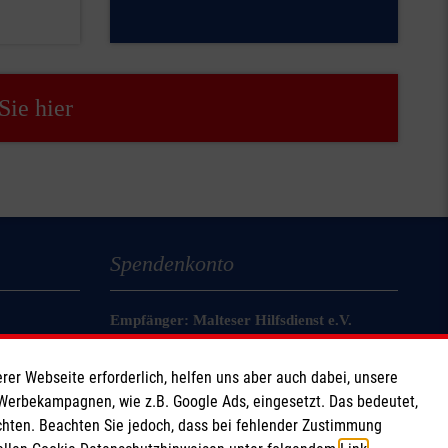
Sie hier
Spendenkonto
Empfänger: Malteser Hilfsdienst e.V.
IBAN: DE82 3706 0120 1201 2180 19
rer Webseite erforderlich, helfen uns aber auch dabei, unsere
BIC: GENODED1PA7
 Werbekampagnen, wie z.B. Google Ads, eingesetzt. Das bedeutet,
chten. Beachten Sie jedoch, dass bei fehlender Zustimmung
Stichwort "Malteser Jugend"