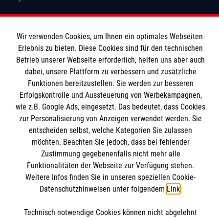
Spenden & Helfen
Wir verwenden Cookies, um Ihnen ein optimales Webseiten-
Angebote & Leistungen
Erlebnis zu bieten. Diese Cookies sind für den technischen
Informationen
Betrieb unserer Webseite erforderlich, helfen uns aber auch
Kursangebote
dabei, unsere Plattform zu verbessern und zusätzliche
Mitarbeiten & Stellenangebote
Funktionen bereitzustellen. Sie werden zur besseren
Kontakt
Wir Malteser
Erfolgskontrolle und Aussteuerung von Werbekampagnen,
Impressum
Malteser online
wie z.B. Google Ads, eingesetzt. Das bedeutet, dass Cookies
Datenschutz
zur Personalisierung von Anzeigen verwendet werden. Sie
entscheiden selbst, welche Kategorien Sie zulassen
Malteserorden
möchten. Beachten Sie jedoch, dass bei fehlender
Zustimmung gegebenenfalls nicht mehr alle
Malteser Jugend
Spendenkonto
Funktionalitäten der Webseite zur Verfügung stehen.
Malteser International
Weitere Infos finden Sie in unseren speziellen Cookie-
Mediathek
Datenschutzhinweisen unter folgendem
Link
.
Empfänger: Malteser Hilfsdienst e.V.
Sharepoint
IBAN: DE103 7060 120 120 120 0001 2
Soziale Netzwerke
Technisch notwendige Cookies können nicht abgelehnt