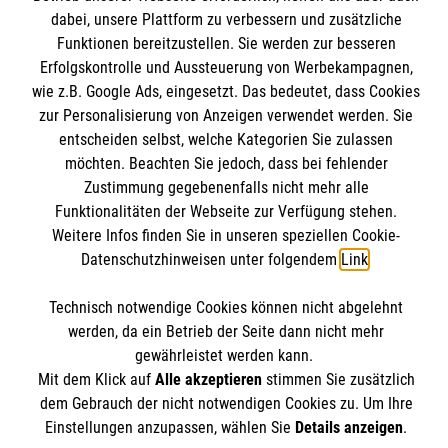
dabei, unsere Plattform zu verbessern und zusätzliche
Mitarbeiten & Stellenangebote
Kontakt
Funktionen bereitzustellen. Sie werden zur besseren
Wir Malteser
Erfolgskontrolle und Aussteuerung von Werbekampagnen,
Impressum
Malteser online
wie z.B. Google Ads, eingesetzt. Das bedeutet, dass Cookies
Datenschutz
zur Personalisierung von Anzeigen verwendet werden. Sie
entscheiden selbst, welche Kategorien Sie zulassen
Malteserorden
möchten. Beachten Sie jedoch, dass bei fehlender
Malteser Jugend
Zustimmung gegebenenfalls nicht mehr alle
Spendenkonto
Funktionalitäten der Webseite zur Verfügung stehen.
Malteser International
Weitere Infos finden Sie in unseren speziellen Cookie-
Mediathek
Datenschutzhinweisen unter folgendem
Link
.
Empfänger: Malteser Hilfsdienst e.V.
Sharepoint
IBAN: DE103 7060 120 120 120 0001 2
Soziale Netzwerke
Technisch notwendige Cookies können nicht abgelehnt
BIC: GENODED 1PA7
werden, da ein Betrieb der Seite dann nicht mehr
gewährleistet werden kann.
Mit dem Klick auf
Alle akzeptieren
stimmen Sie zusätzlich
Der Malteser Hilfsdienst e.V. ist als eingetragene
dem Gebrauch der nicht notwendigen Cookies zu. Um Ihre
gemeinnützige Organisation von der Körperschaft- und
Einstellungen anzupassen, wählen Sie
Details anzeigen
.