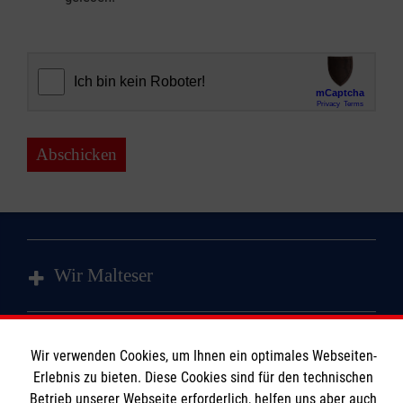
Abschicken
Wir Malteser
Spenden & Helfen
Wir verwenden Cookies, um Ihnen ein optimales Webseiten-
Angebote & Leistungen
Informationen
Erlebnis zu bieten. Diese Cookies sind für den technischen
Kursangebote
Betrieb unserer Webseite erforderlich, helfen uns aber auch